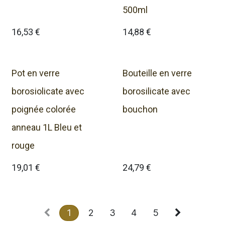
500ml
16,53
€
14,88
€
Pot en verre
Bouteille en verre
borosiolicate avec
borosilicate avec
poignée colorée
bouchon
anneau 1L Bleu et
rouge
19,01
€
24,79
€
1
2
3
4
5