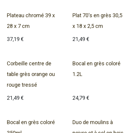
Plateau chromé 39 x
Plat 70's en grès 30,5
28 x 7 cm
x 18 x 2,5 cm
37,19
€
21,49
€
Corbeille centre de
Bocal en grès coloré
table grès orange ou
1.2L
rouge tressé
21,49
€
24,79
€
Bocal en grès coloré
Duo de moulins à
350ml
poivre et à sel en bois