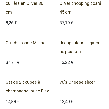
cuillère en Oliver 30
Oliver chopping board
cm
45 cm
8,26
€
37,19
€
Cruche ronde Milano
décapsuleur alligator
ou poisson
34,71
€
13,22
€
Set de 2 coupes à
70's Cheese slicer
champagne jaune Fizz
14,88
€
12,40
€