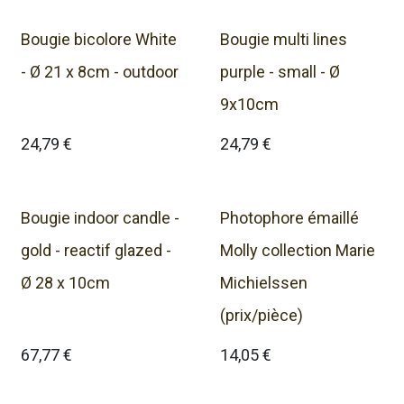
Bougie bicolore White
Bougie multi lines
- Ø 21 x 8cm - outdoor
purple - small - Ø
9x10cm
24,79
€
24,79
€
Bougie indoor candle -
Photophore émaillé
gold - reactif glazed -
Molly collection Marie
Ø 28 x 10cm
Michielssen
(prix/pièce)
67,77
€
14,05
€