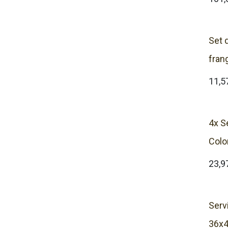
Set 
fran
11,5
4x S
Colo
23,9
Serv
36x