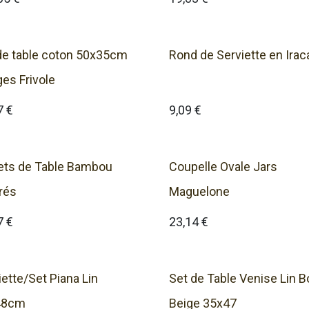
de table coton 50x35cm
Rond de Serviette en Irac
ges Frivole
7
€
9,09
€
ets de Table Bambou
Coupelle Ovale Jars
rés
Maguelone
7
€
23,14
€
iette/Set Piana Lin
Set de Table Venise Lin B
48cm
Beige 35x47