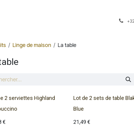
il
A propos
Notre Stock
+32
its
Linge de maison
La table
table
de 2 serviettes Highland
Lot de 2 sets de table Bla
uccino
Blue
8
€
21,49
€