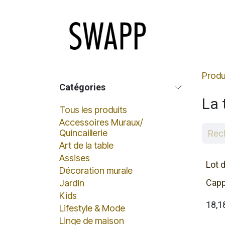
Se rendre au contenu
Page d'accue
Produ
Catégories
La 
Tous les produits
Accessoires Muraux/
Quincaillerie
Art de la table
Assises
Lot 
Décoration murale
Capp
Jardin
Kids
18,1
Lifestyle & Mode
Linge de maison