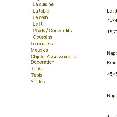
La cuisine
La table
Lot 
Le bain
40x
Le lit
Plaids / Couvre-lits
15,7
Coussins
Luminaires
Meubles
Napp
Objets, Accessoires et
Décoration
Brun
Tables
45,4
Tapis
Soldes
Napp
101,