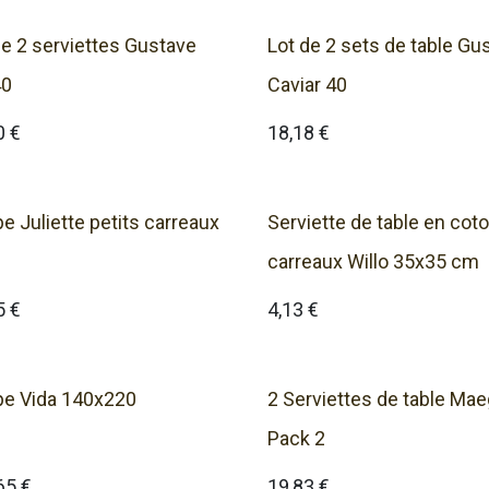
de 2 serviettes Gustave
Lot de 2 sets de table Gu
40
Caviar 40
0
€
18,18
€
e Juliette petits carreaux
Serviette de table en cot
carreaux Willo 35x35 cm
5
€
4,13
€
e Vida 140x220
2 Serviettes de table Ma
Pack 2
65
€
19,83
€