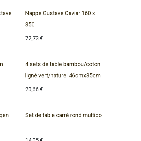
stave
Nappe Gustave Caviar 160 x
350
72,73
€
on
4 sets de table bambou/coton
ligné vert/naturel 46cmx35cm
20,66
€
egen
Set de table carré rond multico
14,05
€