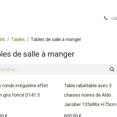
il
A propos
Notre Stock
+32
its
Tables
Tables de salle à manger
les de salle à manger
e ronde irrégulière effet
Table rabattable avec 3
n gris foncé D141.5
chaises noires de Aldo
Jacober 135x86x H75cm
00
€
600,00
€