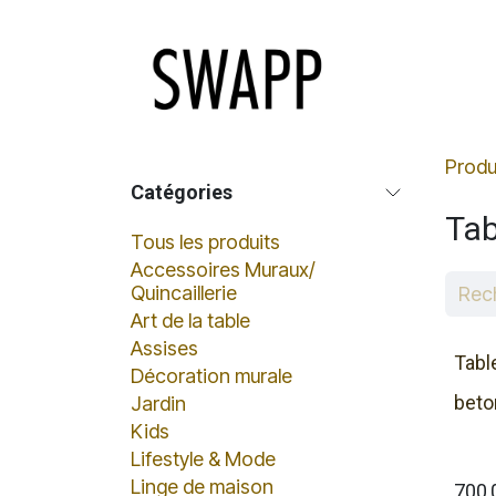
Se rendre au contenu
Page d'accue
Produ
Catégories
Tab
Tous les produits
Accessoires Muraux/
Quincaillerie
Art de la table
Assises
Tabl
Décoration murale
beto
Jardin
Kids
Lifestyle & Mode
Linge de maison
700,