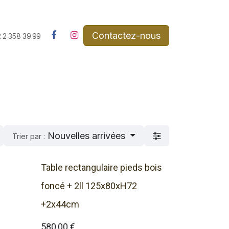
Contactez-nous​
 2 358 39 99
Nouvelles arrivées
Trier par :
Table rectangulaire pieds bois
foncé + 2ll 125x80xH72
+2x44cm
580,00
€