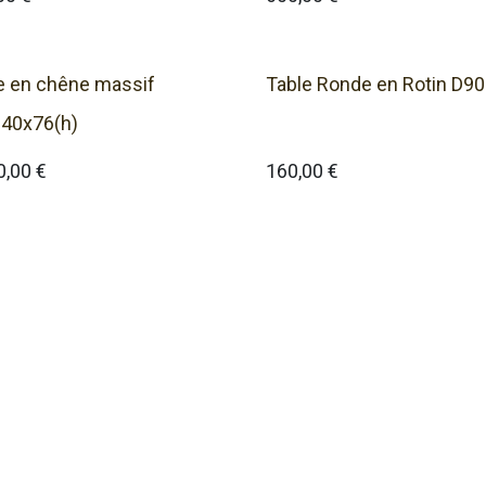
e en chêne massif
Table Ronde en Rotin D9
40x76(h)
0,00
€
160,00
€