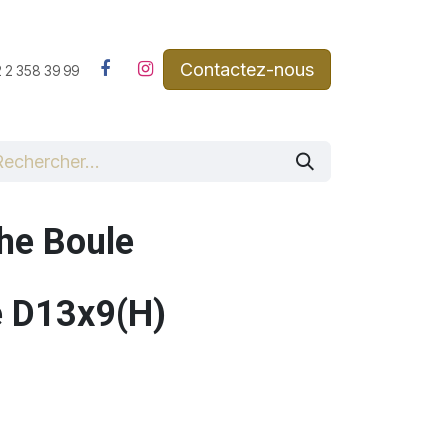
Contactez-nous​
 2 358 39 99
he Boule
e D13x9(H)