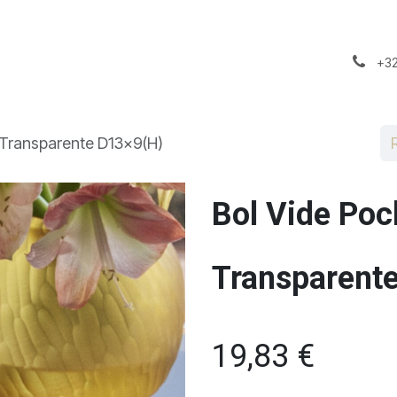
il
A propos
Notre Stock
+32
 Transparente D13x9(H)
Bol Vide Poc
Transparent
19,83
€