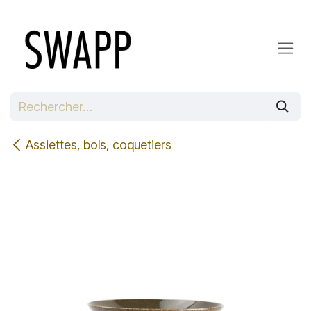
Se rendre au contenu
Assiettes, bols, coquetiers