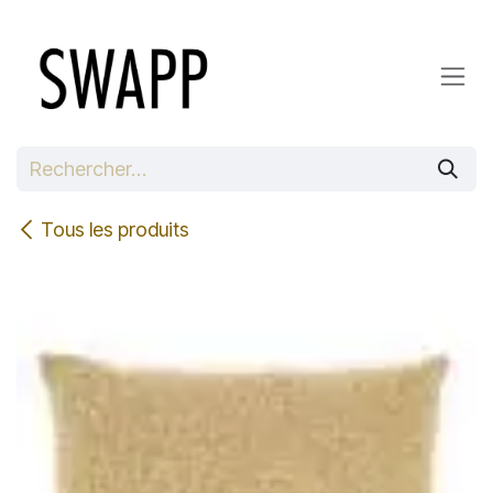
Se rendre au contenu
Tous les produits